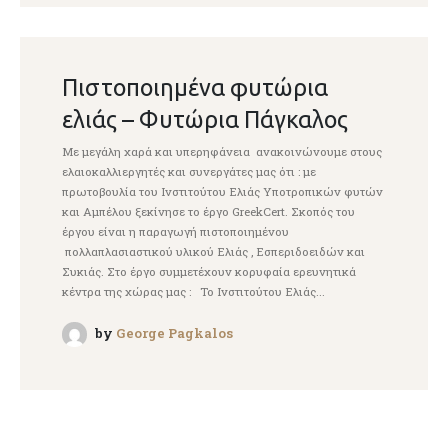
Πιστοποιημένα φυτώρια
ελιάς – Φυτώρια Πάγκαλος
Με μεγάλη χαρά και υπερηφάνεια ανακοινώνουμε στους
ελαιοκαλλιεργητές και συνεργάτες μας ότι : με
πρωτοβουλία του Ινστιτούτου Ελιάς Υποτροπικών φυτών
και Αμπέλου ξεκίνησε το έργο GreekCert. Σκοπός του
έργου είναι η παραγωγή πιστοποιημένου
πολλαπλασιαστικού υλικού Ελιάς , Εσπεριδοειδών και
Συκιάς. Στο έργο συμμετέχουν κορυφαία ερευνητικά
κέντρα της χώρας μας : Το Ινστιτούτου Ελιάς...
by
George Pagkalos