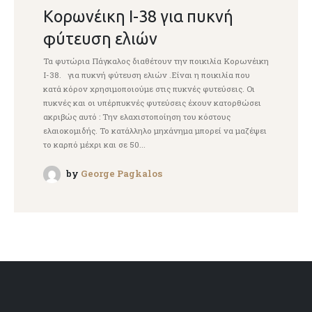
Κορωνέικη Ι-38 για πυκνή
φύτευση ελιών
Τα φυτώρια Πάγκαλος διαθέτουν την ποικιλία Κορωνέικη
Ι-38. για πυκνή φύτευση ελιών .Είναι η ποικιλία που
κατά κόρον χρησιμοποιούμε στις πυκνές φυτεύσεις. Οι
πυκνές και οι υπέρπυκνές φυτεύσεις έχουν κατορθώσει
ακριβώς αυτό : Την ελαχιστοποίηση του κόστους
ελαιοκομιδής. Το κατάλληλο μηχάνημα μπορεί να μαζέψει
το καρπό μέχρι και σε 50...
by
George Pagkalos