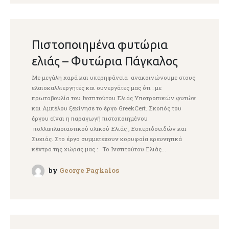
Πιστοποιημένα φυτώρια
ελιάς – Φυτώρια Πάγκαλος
Με μεγάλη χαρά και υπερηφάνεια ανακοινώνουμε στους
ελαιοκαλλιεργητές και συνεργάτες μας ότι : με
πρωτοβουλία του Ινστιτούτου Ελιάς Υποτροπικών φυτών
και Αμπέλου ξεκίνησε το έργο GreekCert. Σκοπός του
έργου είναι η παραγωγή πιστοποιημένου
πολλαπλασιαστικού υλικού Ελιάς , Εσπεριδοειδών και
Συκιάς. Στο έργο συμμετέχουν κορυφαία ερευνητικά
κέντρα της χώρας μας : Το Ινστιτούτου Ελιάς...
by
George Pagkalos